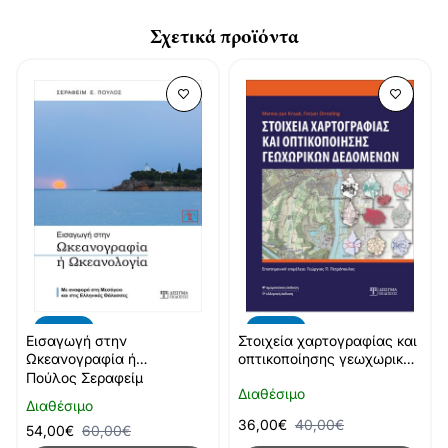
Σχετικά προϊόντα
-10%
-10%
Εισαγωγή στην
Στοιχεία χαρτογραφίας και
Ωκεανογραφία ή
οπτικοποίησης γεωχωρικών
Ωκεανολογία
δεδομένων
Πούλος Σεραφείμ
Διαθέσιμο
Διαθέσιμο
36,00€
40,00€
54,00€
60,00€