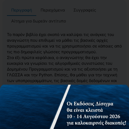
Περιγραφή
Περιεχόμενα
Συγγραφείς
Αίτημα για δωρεάν αντίτυπο
Το παρόν βιβλίο έχει σκοπό να καλύψει τις ανάγκες του
αναγνώστη που επιθυμεί να μάθει τις βασικές αρχές
προγραμματισμού και να τις χρησιμοποιήσει σε κάποιες από
τις πιο δημοφιλείς γλώσσες προγραμματισμού.
Στα έξι πρώτα κεφάλαια, ο αναγνώστης θα έχει την
ευκαιρία να γνωρίσει τις αλγοριθμικές συνιστώσες του
Δομημένου Προγραμματισμού και να τις αξιοποιήσει με τη
ΓΛΩΣΣΑ και την Python. Επίσης, θα μάθει για την τεχνική
των υποπρογραμμάτων, τις βασικές δομές δεδομένων και
αλγορίθμων αναζήτησης και ταξινόμησης. Όλα τα
παραπάνω δεν αναπτύσσονται μόνο μέσω της θεωρίας,
αλλά συνοδεύονται από πλήθος παραδειγμάτων, λυμένων
και άλυτων ασκήσεων για περαιτέρω μελέτη. Στα δύο
τελευταία κεφάλαια, ο αναγνώστης αξιοποιεί τις γνώσεις
του για να υλοποιήσει Ενσωματωμένα Συστήματα για το
Διαδίκτυο των Πραγμάτων. Η ανάπτυξη προγραμμάτων σε
CircuitPython για μικροελεγκτές δημιουργεί μια ενιαία