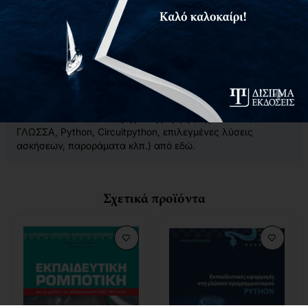
αναπτυξιακή πλατφόρμα σε Python που προσφέρει νέες
μαθησιακές εμπειρίες.
Αυτό το βιβλίο αποτελεί μια μαθησιακή γέφυρα βασισμένη
σε Python για όσους θέλουν να εξελίξουν τις γνώσεις τους
από τη βασική εκπαίδευση στη μεταλυκειακή ή στην
ακαδημαϊκή πορεία τους.
—————————————–
Μπορείτε να κατεβάσετε
δωρεάν
το συνοδευτικό
εκπαιδευτικό υλικό σε ψηφιακή μορφή (π.χ. κώδικες
ΓΛΩΣΣΑ, Python, Circuitpython, επιλεγμένες λύσεις
ασκήσεων, παροράματα κλπ.) από
εδώ
.
Σχετικά προϊόντα