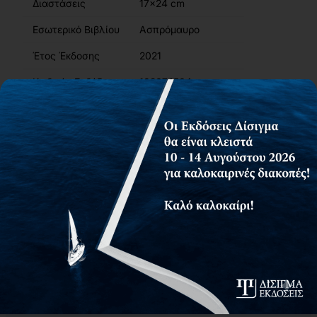
Διαστάσεις
17x24 cm
Εσωτερικό Βιβλίου
Ασπρόμαυρο
Έτος Έκδοσης
2021
Κωδικός Ευδόξου
102074504
Σελίδες
440
Συνοδευτικό Υλικό
Link
ISBN
978-618-202-062-3
Βάρος
0.78kg
Περιγραφή
Περιεχόμενα
Συγγραφείς