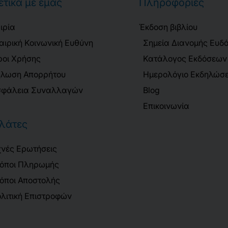
ετικά με εμάς
Πληροφορίες
ιρία
Έκδοση βιβλίου
αιρική Κοινωνική Ευθύνη
Σημεία Διανομής Ευδ
οι Χρήσης
Κατάλογος Εκδόσεων
λωση Απορρήτου
Ημερολόγιο Εκδηλώσ
φάλεια Συναλλαγών
Blog
Επικοινωνία
λάτες
νές Ερωτήσεις
όποι Πληρωμής
όποι Αποστολής
λιτική Επιστροφών