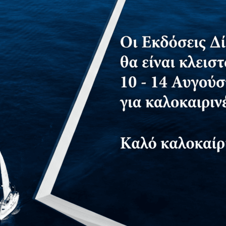
ακτικές Προσεγγίσεις στο Μάθημα της Φυσικής Αγωγής σ
α το βιβλίο μας ακολουθώντας το link:
https://bit.ly/3F5Cc5B
λίου.
Δείτε επίσης
27
Απρ