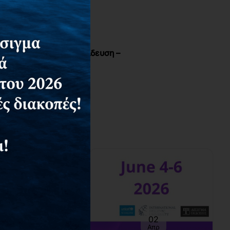
την Πρωτοβάθμια Εκπαίδευση –
και να βρείτε επιπλέον
17
02
Απρ
Απρ