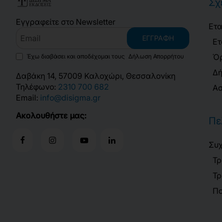
Σχ
Εγγραφείτε στο Newsletter
Ετα
Email
ΕΓΓΡΑΦΉ
Ετ
Όρ
Έχω διαβάσει και αποδέχομαι τους
Δήλωση Απορρήτου
Δή
Δαβάκη 14, 57009 Καλοχώρι, Θεσσαλονίκη
Τηλέφωνο:
2310 700 682
Ασ
Email:
info@disigma.gr
Ακολουθήστε μας:
Πε
Συχ
Τρ
Τρ
Πο