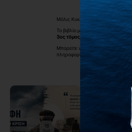
Μόλις Κυκλοφόρησε!
Το βιβλίο με τίτλο “
Σύγχρονες Διδ
3ος τόμος (Ε+ΣΤ’ τάξη)
“.
Μπορείτε να δείτε περισσότερα γι
πληροφορίες στο Press Kit του βιβ
18
15
Ιουν
Μαΐ