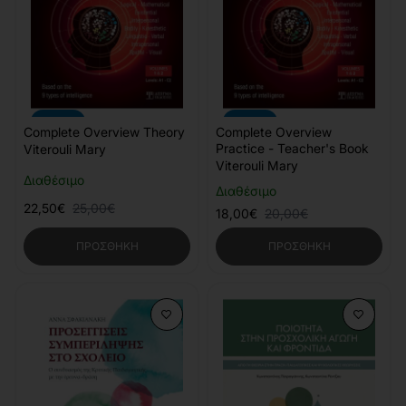
-10%
-10%
Complete Overview Theory
Complete Overview
Practice - Teacher's Book
Viterouli Mary
Viterouli Mary
Διαθέσιμο
Διαθέσιμο
22,50€
25,00€
18,00€
20,00€
ΠΡΟΣΘΉΚΗ
ΠΡΟΣΘΉΚΗ