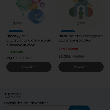
-10%
-10%
Προσεγγίσεις
Ποιότητα στην Προσχολική
συμπερίληψης στο σχολείο
αγωγή και φροντίδα
Σφακιανάκη Άννα
Υπό Έκδοση
Διαθέσιμο
36,00€
40,00€
18,00€
20,00€
ΠΡΟΣΘΉΚΗ
ΠΡΟΣΘΉΚΗ
Εγγραφείτε στο Newsletter
Email