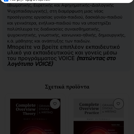
(Βιωματικής, Ευρετικής και Αφηγηματικής–Διαλογικής
Ψυχοπαιδαγωγικής), στη διαμόρφωση μιας νέας
προσέγγισης εργασίας γονέα–παιδιού, δασκάλου–παιδιού
και γενικότερα, ενήλικα–παιδιού που να υποστηρίζει
πολύπλευρα τις διαδικασίες συναισθηματικής,
ψυχοκινητικής, γνωστικής, κοινωνικο-ηθικής, δημιουργικής,
κ.ά. μάθησης και ανάπτυξης των παιδιών.
Μπορείτε να βρείτε επιπλέον εκπαιδευτικό
υλικό για εκπαιδευτικούς και γονείς μέσω
του προγράμματος VOICE
(πατώντας στο
λογότυπο VOICE)
Σχετικά προϊόντα