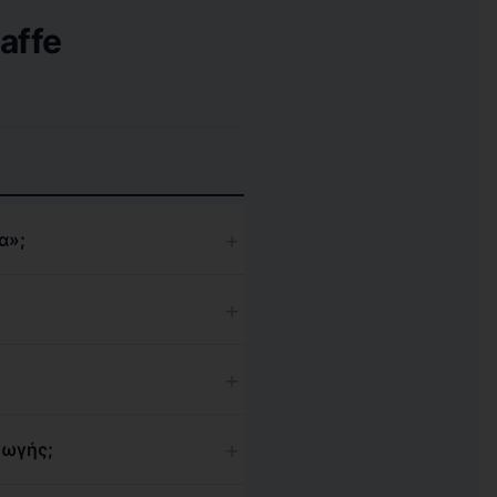
affe
+
α»;
+
+
+
γωγής;