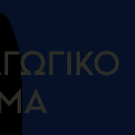
Κωδικός Ευδόξου
1
Σελίδες
3
ISBN
9
Βάρος
0
Ετικέτες:
,
Τραύμα
Αναπαραγ