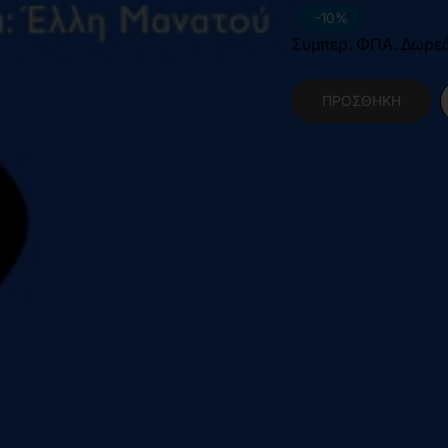
-10%
Συμπερ. ΦΠΑ. Δωρε
ΠΡΟΣΘΉΚΗ
Κατηγορίες:
Ψυχολο
Χαρακτηριστικά Βιβλίο
Διαστάσεις
1
Εξώφυλλο
Μ
Εσωτερικό Βιβλίου
Α
Έτος Έκδοσης
2