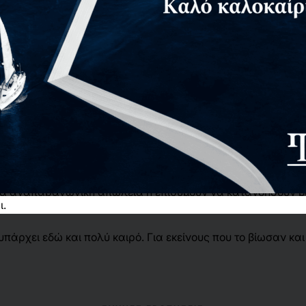
φείς
Επιστημονικοί επιμελητές
Αίτημα για δωρεάν αν
ν τελετουργικό, δεν έχουν λόγια, δεν έχουν χώρο να υπάρξ
θούμενης αναπαραγωγής είναι απώλειες «απατηλές», που 
τις βιώνουν δεν θρηνούν για ένα παρελθόν αλλά για ένα μέλ
αυτές τις προκλήσεις με την επιστημονική σοβαρότητα, το 
ο βαθιά και τι χρειάζεται για να αρχίσει η επούλωση και η 
ια αναπαραγωγική απώλεια ή επιθυμούν να κατανοήσουν βαθ
ι.
γικές προκλήσεις.
υπάρχει εδώ και πολύ καιρό. Για εκείνους που το βίωσαν κα