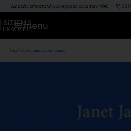
Δωρεάν αποστολή για αγορές άνω των 40€
231
menu
Αναπαραγωγικό τραύμα
h
o
m
e