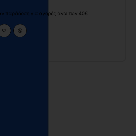
άν παράδοση για αγορές άνω των 40€
γία
υ
4x21 cm
αλακό
σπρόμαυρο
026