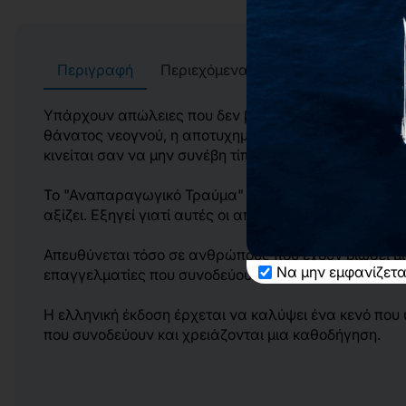
Περιγραφή
Περιεχόμενα
Αρχεία
Συγγρα
Υπάρχουν απώλειες που δεν βλέπουν το φως. Δεν έχου
θάνατος νεογνού, η αποτυχημένη προσπάθεια υποβοη
κινείται σαν να μην συνέβη τίποτα, ενώ εκείνοι που 
Το "Αναπαραγωγικό Τραύμα" της Jaffe αντιμετωπίζει 
αξίζει. Εξηγεί γιατί αυτές οι απώλειες πληγώνουν τόσ
Απευθύνεται τόσο σε ανθρώπους που έχουν βιώσει μ
Να μην εμφανίζετα
επαγγελματίες που συνοδεύουν άτομα με αναπαραγω
Η ελληνική έκδοση έρχεται να καλύψει ένα κενό που 
που συνοδεύουν και χρειάζονται μια καθοδήγηση.