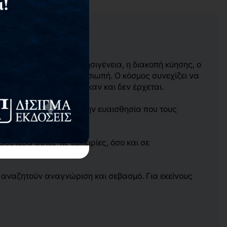
τίτυπο
ουν. Η αποβολή, η θνησιγένεια, η διακοπή κύησης, ο
συχνά βιώνονται στη σιωπή. Ο κόσμος συνεχίζει να
λον που τόσο ονειρεύτηκαν και δεν έρχεται.
θεραπευτικό βάθος και την ευαισθησία που τους
επιστροφή στη ζωή.
ύτερα αυτές τις εμπειρίες, όσο και σε
ι αναζητούν αναγνώριση και σεβασμό. Για εκείνους