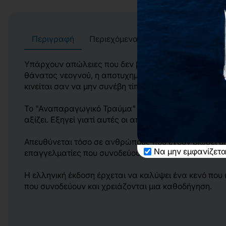
Περιγραφή
Περιεχόμενα
Αρχεία
Συγγρα
Υπάρχουν απώλειες που δεν βλέπουν το φως. Δεν έχου
θάνατος νεογνού, η αποτυχημένη προσπάθεια υποβοη
κινείται σαν να μην συνέβη τίποτα, ενώ εκείνοι που 
Το "Αναπαραγωγικό Τραύμα" της Jaffe αντιμετωπίζει 
αξίζει. Εξηγεί γιατί αυτές οι απώλειες πληγώνουν τόσ
Απευθύνεται τόσο σε ανθρώπους που έχουν βιώσει μ
Να μην εμφανίζετα
επαγγελματίες που συνοδεύουν άτομα με αναπαραγω
Η ελληνική έκδοση έρχεται να καλύψει ένα κενό που 
που συνοδεύουν και χρειάζονται μια καθοδήγηση.