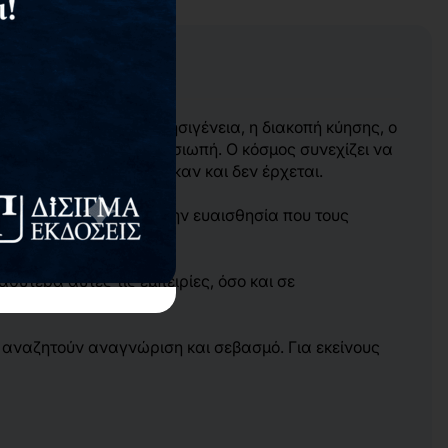
τίτυπο
ουν. Η αποβολή, η θνησιγένεια, η διακοπή κύησης, ο
συχνά βιώνονται στη σιωπή. Ο κόσμος συνεχίζει να
λον που τόσο ονειρεύτηκαν και δεν έρχεται.
θεραπευτικό βάθος και την ευαισθησία που τους
επιστροφή στη ζωή.
ύτερα αυτές τις εμπειρίες, όσο και σε
ι αναζητούν αναγνώριση και σεβασμό. Για εκείνους