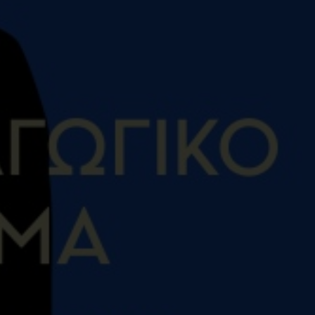
Κωδικός Ευδόξου
1
Σελίδες
3
ISBN
9
Βάρος
0
Ετικέτες:
,
Τραύμα
Αναπαραγ