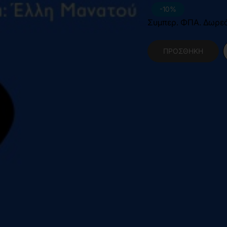
-10%
Συμπερ. ΦΠΑ. Δωρε
ΠΡΟΣΘΉΚΗ
Κατηγορίες:
Ψυχολο
Χαρακτηριστικά Βιβλίο
Διαστάσεις
1
Εξώφυλλο
Μ
Εσωτερικό Βιβλίου
Α
Έτος Έκδοσης
2