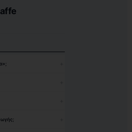
affe
+
α»;
+
+
+
γωγής;