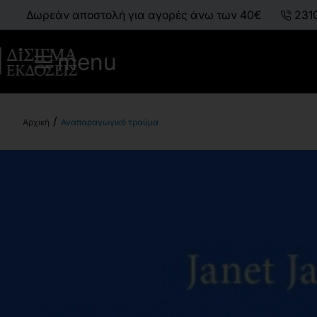
Δωρεάν αποστολή για αγορές άνω των 40€
231
menu
Αναπαραγωγικό τραύμα
h
o
m
e