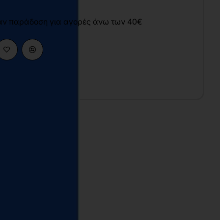
άν παράδοση για αγορές άνω των 40€
γία
υ
4x21 cm
αλακό
σπρόμαυρο
026