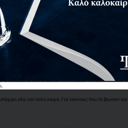
φείς
Επιστημονικοί επιμελητές
Αίτημα για δωρεάν αν
ν τελετουργικό, δεν έχουν λόγια, δεν έχουν χώρο να υπάρξ
θούμενης αναπαραγωγής είναι απώλειες «απατηλές», που 
τις βιώνουν δεν θρηνούν για ένα παρελθόν αλλά για ένα μέλ
αυτές τις προκλήσεις με την επιστημονική σοβαρότητα, το 
ο βαθιά και τι χρειάζεται για να αρχίσει η επούλωση και η 
ια αναπαραγωγική απώλεια ή επιθυμούν να κατανοήσουν βαθ
ι.
γικές προκλήσεις.
υπάρχει εδώ και πολύ καιρό. Για εκείνους που το βίωσαν κα