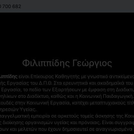
0 700 682
Πίσω στους συγγραφείς
Φιλιππίδης Γεώργιος
λιππίδης
είναι Επίκουρος Καθηγητής με γνωστικό αντικείμεν
ής Εργασίας του Δ.Π.Θ. Στα ερευνητικά και ακαδημαϊκά το
ή Εργασία, το πεδίο των Εξαρτήσεων με έμφαση στη Διαδικτ
λίκων στο Διαδίκτυο, καθώς και η Κοινωνική Παιδαγωγική.
πουδές στην Κοινωνική Εργασία, κατέχει μεταπτυχιακούς τ
πηρεσιών Υγείας.
παγγελματική εμπειρία σε αρκετούς τομείς άσκησης της Κοι
ς διοίκησης οργανισμών υγείας και πρόνοιας. Είναι συγγρ
ων και μελετών που έχουν δημοσιευτεί σε αναγνωρισμένα 