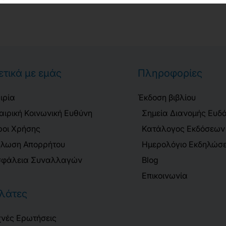
ετικά με εμάς
Πληροφορίες
ιρία
Έκδοση βιβλίου
αιρική Κοινωνική Ευθύνη
Σημεία Διανομής Ευδ
οι Χρήσης
Κατάλογος Εκδόσεων
λωση Απορρήτου
Ημερολόγιο Εκδηλώσ
φάλεια Συναλλαγών
Blog
Επικοινωνία
λάτες
νές Ερωτήσεις