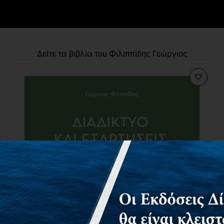
Δείτε τα βιβλία του Φιλιππίδης Γεώργιος