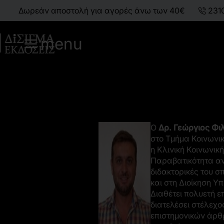
Δωρεάν αποστολή για αγορές άνω των 40€
231
menu
Ο
Δρ. Γεώργιος Φι
στο Τμήμα Κοινωνικ
η Κλινική Κοινωνικ
Παραβατικότητα ανη
διδακτορικές του σ
και στη Διοίκηση Υ
Διαθέτει πολυετή ε
διατελέσει στέλεχο
επιστημονικών άρθρ