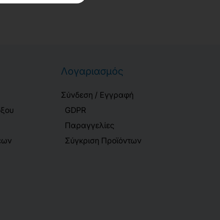
Λογαριασμός
Σύνδεση / Εγγραφή
όξου
GDPR
Παραγγελίες
εων
Σύγκριση Προϊόντων