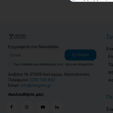
Σχ
Εγγραφείτε στο Newsletter
Ετα
Email
ΕΓΓΡΑΦΉ
Ετ
Όρ
Έχω διαβάσει και αποδέχομαι τους
Δήλωση Απορρήτου
Δή
Δαβάκη 14, 57009 Καλοχώρι, Θεσσαλονίκη
Τηλέφωνο:
2310 700 682
Ασ
Email:
info@disigma.gr
Ακολουθήστε μας:
Πε
Συχ