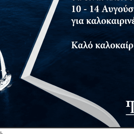
-10%
Διαδίκτυο και Εξαρτήσεις
Διαθέσιμο
13,50€
15,00€
ΠΡΟΣΘΉΚΗ
Εμφάνιση 1 έως 1 από 1 (1 Σελ.)
ι.