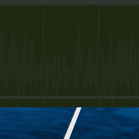
Κωδικός Ευδόξου
9
Σελίδες
7
ISBN
9
Βάρος
1