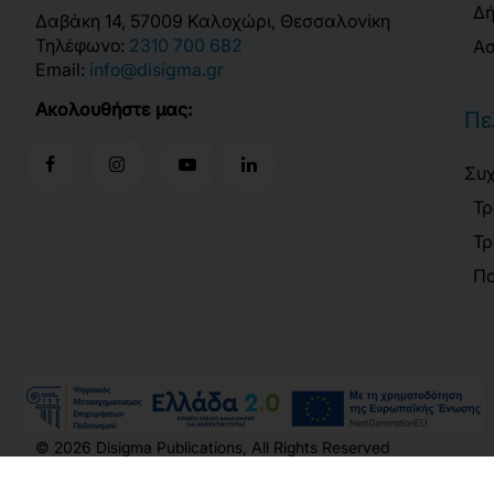
Δή
Δαβάκη 14, 57009 Καλοχώρι, Θεσσαλονίκη
Τηλέφωνο:
2310 700 682
Ασ
Email:
info@disigma.gr
Ακολουθήστε μας:
Πε
Συχ
Τρ
Τρ
Πο
©
2026
Disigma Publications, All Rights Reserved