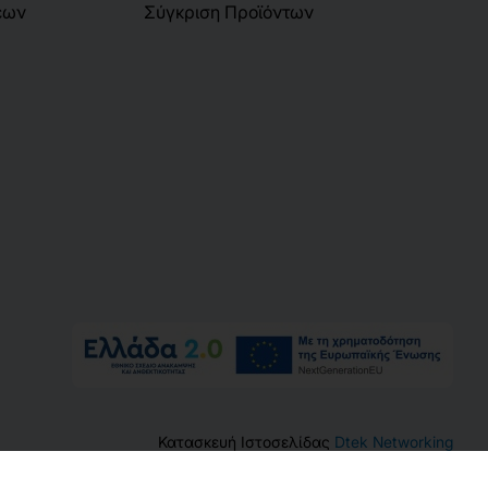
εων
Σύγκριση Προϊόντων
Κατασκευή Ιστοσελίδας
Dtek Networking