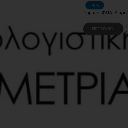
-10%
Συμπερ. ΦΠΑ. Δωρε
ΠΡΟΣΘΉΚΗ
Κατηγορίες:
Θετικές
Λογιστική και Χρημα
Χαρακτηριστικά Βιβλίο
Γλώσσα
Ε
Διαστάσεις
1
Εσωτερικό Βιβλίου
Έ
Έτος Έκδοσης
2