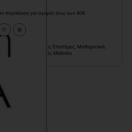
άν παράδοση για αγορές άνω των 40€
 Επιστήμες
,
Οικονομικές Επιστήμες
,
Μαθηματικά
,
τοοικονομία
,
Ποσοστικές Μέθοδοι
υ
λληνικά
7x24 cm
γχρωμο
020