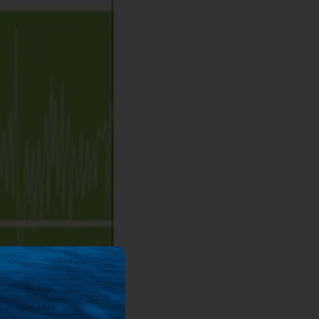
4700714
76
78-618-202-015-9
.65kg