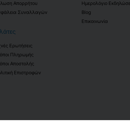
λωση Απορρήτου
Ημερολόγιο Εκδηλώσ
φάλεια Συναλλαγών
Blog
Επικοινωνία
λάτες
νές Ερωτήσεις
όποι Πληρωμής
όποι Αποστολής
λιτική Επιστροφών