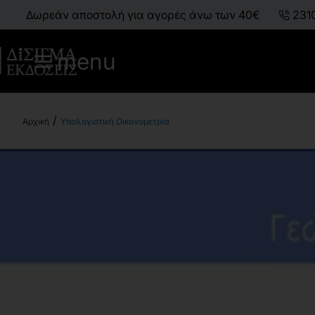
Δωρεάν αποστολή για αγορές άνω των 40€
231
menu
Υπολογιστική Οικονομετρία
h
o
m
e