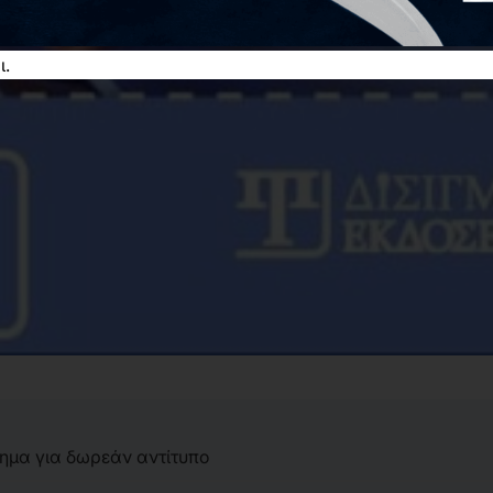
ι.
τημα για δωρεάν αντίτυπο