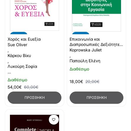
-10%
-10%
Χορός και Ευεξία
Επικοινωνία και
Διαπροσωπικές Δεξιότητες
Sue Oliver
στην Κοινωνική Εργασία
Koprowska Juliet
,
Κάρκου Βίκυ
,
Παπούλη Ελένη
,
Λυκούρη Σοφία
Διαθέσιμο
…
Διαθέσιμο
18,00€
20,00€
54,00€
60,00€
ΠΡΟΣΘΉΚΗ
ΠΡΟΣΘΉΚΗ