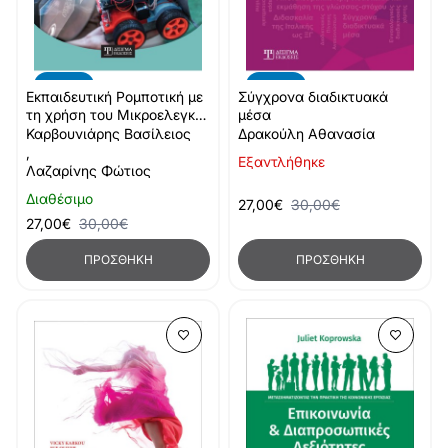
-10%
-10%
Εκπαιδευτική Ρομποτική με
Σύγχρονα διαδικτυακά
τη χρήση του Μικροελεγκτή
μέσα
BBC Micro:bit
Καρβουνιάρης Βασίλειος
Δρακούλη Αθανασία
,
Εξαντλήθηκε
Λαζαρίνης Φώτιος
Διαθέσιμο
27,00€
30,00€
27,00€
30,00€
ΠΡΟΣΘΉΚΗ
ΠΡΟΣΘΉΚΗ