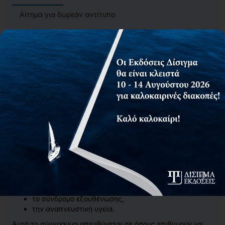
Αίτημα για δωρεάν αντίτυπο
Το βιβλίο “
Υψηλή απόδοση στην κολύμβηση: Κατευθύνσεις
για την προπόνηση νεαρών κολυμβητών
” προσφέρει μια σε
βάθος εξέταση των φυσιολογικών, εμβιομηχανικών και
πολύπλευρων ερεισμάτων της κολυμβητικής επιτυχίας,
εστιάζοντας στους νέους. Τον πυρήνα του βιβλίου
απαρτίζουν ζητήματα που αφορούν τις διεργασίες της
σωματικής ανάπτυξης και της βιολογικής ωρίμανσης,
καθώς και την περιπλοκότητα του περιβάλλοντος της
προπονητικής της κολύμβησης.
Το βιβλίο χωρίζεται σε ενότητες που αφορούν τη
φυσιολογία της κολύμβησης, τον κινητικό έλεγχο, την
εμβιομηχανική και τη μακροπρόθεσμη ευεξία, ενώ
περιλαμβάνει ακόμη κεφάλαια σχετικά με:
την ενδυνάμωση και τη φυσική κατάσταση,
την απόκτηση δεξιοτήτων,
την υπερπροπόνηση,
το σύνδρομο εξουθένωσης,
την αναπνευστική υγεία.
Αυτό το σύγγραμμα απευθύνεται σε όσους επιθυμούν να