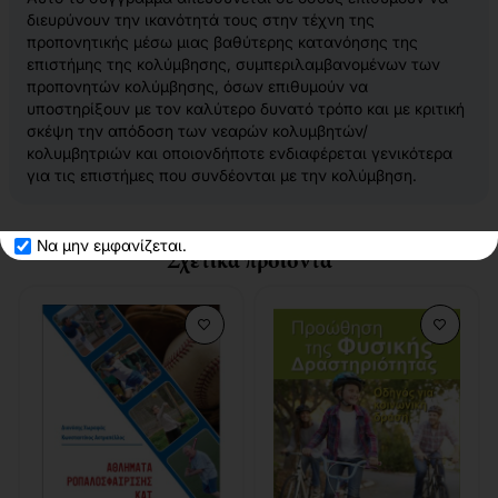
διευρύνουν την ικανότητά τους στην τέχνη της
προπονητικής μέσω μιας βαθύτερης κατανόησης της
επιστήμης της κολύμβησης, συμπεριλαμβανομένων των
προπονητών κολύμβησης, όσων επιθυμούν να
υποστηρίξουν με τον καλύτερο δυνατό τρόπο και με κριτική
σκέψη την απόδοση των νεαρών κολυμβητών/
κολυμβητριών και οποιονδήποτε ενδιαφέρεται γενικότερα
για τις επιστήμες που συνδέονται με την κολύμβηση.
Να μην εμφανίζεται.
Σχετικά προϊόντα