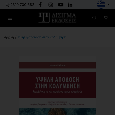
2310 700 682
Υψηλή απόδοση στην Κολύμβηση
h
o
m
e