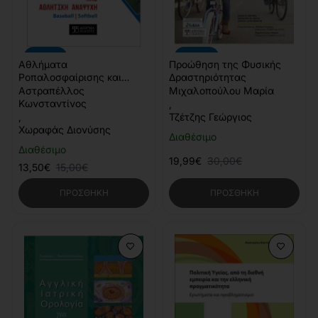
-10%
-33%
Αθλήματα
Προώθηση της Φυσικής
Ροπαλοσφαίρισης και
Δραστηριότητας
Αθλητική Αναψυχή :
Αστραπέλλος
Μιχαλοπούλου Μαρία
Baseball - Softball
Κωνσταντίνος
,
,
Τζέτζης Γεώργιος
Χωραφάς Διονύσης
Διαθέσιμο
Διαθέσιμο
19,99€
30,00€
13,50€
15,00€
ΠΡΟΣΘΉΚΗ
ΠΡΟΣΘΉΚΗ