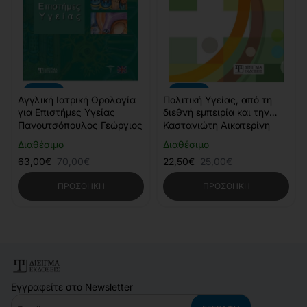
-10%
-10%
Αγγλική Ιατρική Ορολογία
Πολιτική Υγείας, από τη
για Επιστήμες Υγείας
διεθνή εμπειρία και την
ελληνική πραγματικότητα
Πανουτσόπουλος Γεώργιος
Καστανιώτη Αικατερίνη
Διαθέσιμο
Διαθέσιμο
63,00€
70,00€
22,50€
25,00€
ΠΡΟΣΘΉΚΗ
ΠΡΟΣΘΉΚΗ
Εγγραφείτε στο Newsletter
Email