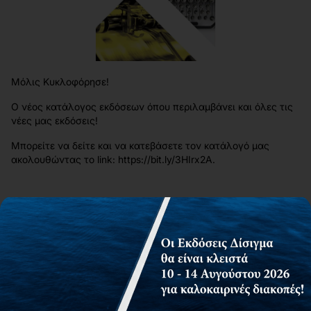
Μόλις Κυκλοφόρησε!
Ο νέος κατάλογος εκδόσεων όπου περιλαμβάνει και όλες τις
νέες μας εκδόσεις!
Μπορείτε να δείτε και να κατεβάσετε τον κατάλογό μας
ακολουθώντας το link:
https://bit.ly/3HIrx2A
.
Δείτε επίσης