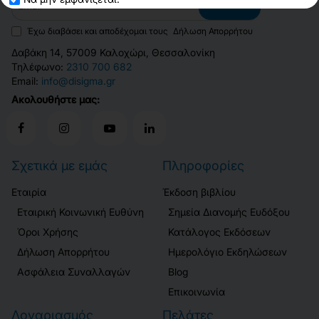
ΕΓΓΡΑΦΉ
Συνεδρ
Πανεπιστημίου
Θεσσαλ..
Έχω διαβάσει και αποδέχομαι τους
Δήλωση Απορρήτου
Δαβάκη 14, 57009 Καλοχώρι, Θεσσαλονίκη
Τηλέφωνο:
2310 700 682
Email:
info@disigma.gr
Ακολουθήστε μας:
Σχετικά με εμάς
Πληροφορίες
Εταιρία
Έκδοση βιβλίου
Εταιρική Κοινωνική Ευθύνη
Σημεία Διανομής Ευδόξου
Όροι Χρήσης
Κατάλογος Εκδόσεων
Δήλωση Απορρήτου
Ημερολόγιο Εκδηλώσεων
Ασφάλεια Συναλλαγών
Blog
Επικοινωνία
Λογαριασμός
Πελάτες