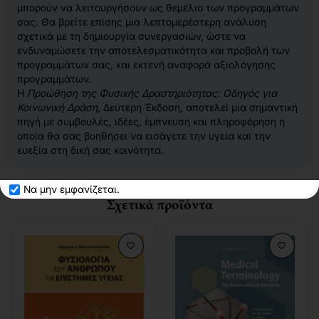
μπορούν να λειτουργήσουν ως θεμέλιο των προγραμμάτων
σας. Θα βρείτε επίσης μια λεπτομερέστερη ανάλυση
σχετικά με τη δημιουργία συνεργασιών, ώστε να
ενδυναμώσετε την αποτελεσματικότητα και προβολή των
προγραμμάτων σας, και εκτενή αναφορά αξιολόγησης
προγραμμάτων.
Η
Προώθηση της Φυσικής Δραστηριότητας: Οδηγός για
Κοινωνική Δράση
, Δεύτερη Έκδοση, αποτελεί μια σημαντική
πηγή με συμβουλές, ιδέες, έμπνευση και πληροφόρηση η
οποία θα σας βοηθήσει να εισάγετε την υγεία και την
ευεξία στη δική σας κοινότητα.
Να μην εμφανίζεται.
Σχετικά προϊόντα