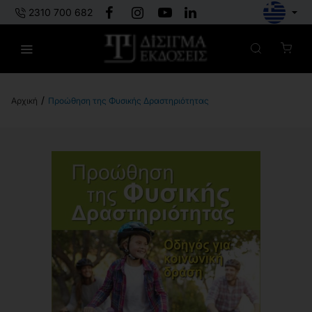
2310 700 682
Προώθηση της Φυσικής Δραστηριότητας
h
o
m
e