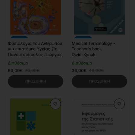
-10%
-10%
Φυσιολογία του Ανθρώπου
Medical Terminology -
για επιστήμες Υγείας (1η
Teacher's book
Έκδοση)
Πανουτσόπουλος Γεώργιος
Divini Kyriaki
Διαθέσιμο
Διαθέσιμο
63,00€
70,00€
36,00€
40,00€
ΠΡΟΣΘΉΚΗ
ΠΡΟΣΘΉΚΗ