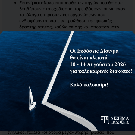
Εκτενή κατάλογο επιπρόσθετων πηγών που θα σας
βοηθήσουν στο σχεδιασμό παρεμβάσεων, όπως έναν
κατάλογο υπηρεσιών και οργανώσεων που
ενδιαφέρονται για την προώθηση της φυσικής
δραστηριότητας, καθώς επίσης και αποσπάσματα
από την έκθεση του Επικεφαλής Υγειονομικών
Υπηρεσιών για τη φυσική δραστηριότητα και την
υγεία.
Απτά παραδείγματα, προτάσεις και συμβουλές από
διάφορους χώρους προκειμένου να αποκτήσετε
περισσότερες ιδέες για το σχεδιασμό των
παρεμβάσεων σε επίπεδο κοινότητας.
Αυτή η φιλική προς το χρήστη πηγή έχει ενημερωθεί
πλήρως, ώστε να συμπεριλάβει όλες τις τελευταίες
εξελίξεις στον αναπτυσσόμενο αυτό τομέα. Η νέα έκδοση
ασχολείται με θέματα τα οποία διαρκώς προκύπτουν και
σχετίζονται με τη φυσική δραστηριότητα και τη δημόσια
υγεία εστιάζοντας σε παρεμβάσεις φυσικής
δραστηριότητας σε όλη την κοινότητα. Περιλαμβάνει
ενημερωμένες συνόψεις των στόχων εθνικής υγείας και τις
πιο σύγχρονες προτάσεις φυσικής δραστηριότητας για
ενήλικες, παιδιά και άτομα μεγαλύτερης ηλικίας, που