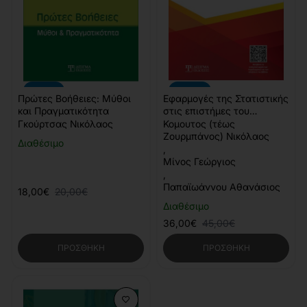
-10%
-20%
Πρώτες Βοήθειες: Μύθοι
Εφαρμογές της Στατιστικής
και Πραγματικότητα
στις επιστήμες του
Αθλητισμού & της Υγείας
Γκούρτσας Νικόλαος
Κομουτος (τέως
Ζουρμπάνος) Νικόλαος
Διαθέσιμο
,
Μίνος Γεώργιος
,
Παπαϊωάννου Αθανάσιος
18,00€
20,00€
Διαθέσιμο
36,00€
45,00€
ΠΡΟΣΘΉΚΗ
ΠΡΟΣΘΉΚΗ