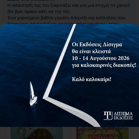
Η απάντησή της τον ξαφνιάζει και για μια στιγμή τα χάνει!!
Θα βρει άραγε κάτι να της πει;
Ένα χαρούμενο βιβλίο γεμάτο παιχνίδι και εκπλήξεις που
ξεσηκώνει τα παιδιά και τα προσκαλεί να μπουν στην
ιστορία, να σκαρφιστούν ιδέες και να γίνουν για λίγο…
συγγραφείς.
Πες Χριστούγεννα,
πες Πρωτοχρονιά…
πες ναι στο παιχνίδι, στη συνεργασία, στη χαρά!
Σχετικά προϊόντα