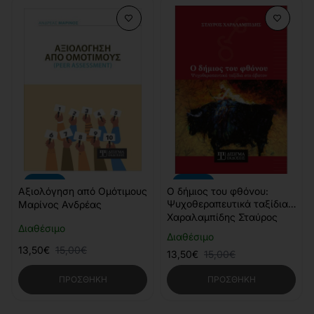
-10%
-10%
Αξιολόγηση από Ομότιμους
Ο δήμιος του φθόνου:
Ψυχοθεραπευτικά ταξίδια
Μαρίνος Ανδρέας
στο άβατον
Χαραλαμπίδης Σταύρος
Διαθέσιμο
Διαθέσιμο
13,50€
15,00€
13,50€
15,00€
ΠΡΟΣΘΉΚΗ
ΠΡΟΣΘΉΚΗ