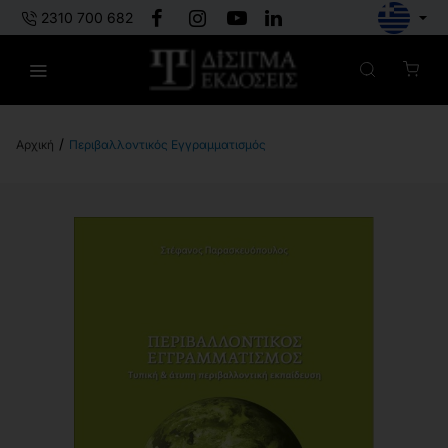
2310 700 682
Περιβαλλοντικός Εγγραμματισμός
h
o
m
e