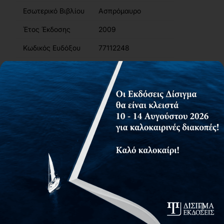
Εσωτερικό Βιβλίου
Ασπρόμαυρο
Έτος Έκδοσης
2009
Κωδικός Ευδόξου
77112248
Σελίδες
168
ISBN
978-960-9904-81-0
Βάρος
0.30kg
Περιγραφή
Περιεχόμενα
Συγγραφείς
Αίτημα για δωρεάν αντίτυπο
Η Περιβαλλοντική Εκπαίδευση είναι η διαδικασία μέσω της