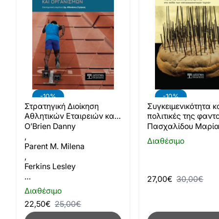
-10%
-10%
Στρατηγική Διοίκηση
Συγκειμενικότητα κ
Αθλητικών Εταιρειών και
πολιτικές της φαντ
Οργανισμών
O’Brien Danny
Πασχαλίδου Μαρί
,
Διαθέσιμο
Parent M. Milena
,
Ferkins Lesley
…
27,00€
30,00€
Διαθέσιμο
22,50€
25,00€