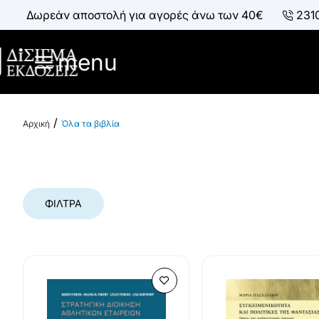
Δωρεάν αποστολή για αγορές άνω των 40€
231
menu
Όλα τα βιβλία
h
o
m
e
ΦΊΛΤΡΑ