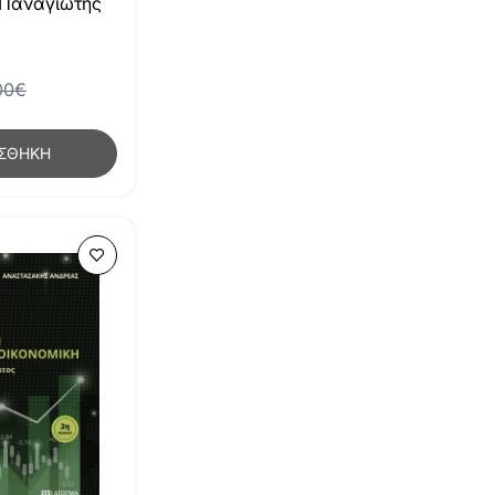
Παναγιώτης
00€
ΣΘΉΚΗ