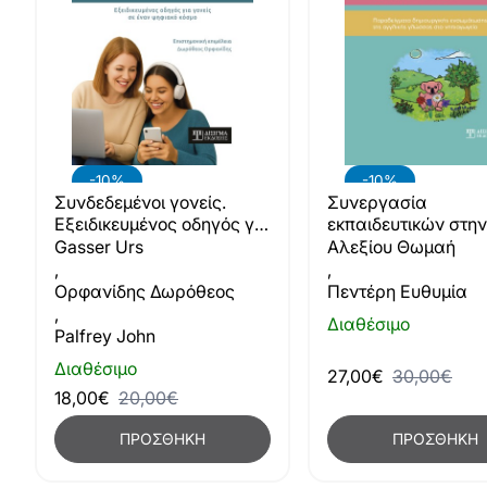
-10%
-10%
Συνδεδεμένοι γονείς.
Συνεργασία
Εξειδικευμένος οδηγός για
εκπαιδευτικών στην
γονείς σε έναν ψηφιακό
πράξη
Gasser Urs
Αλεξίου Θωμαή
κόσμο
,
,
Ορφανίδης Δωρόθεος
Πεντέρη Ευθυμία
,
Διαθέσιμο
Palfrey John
Διαθέσιμο
27,00€
30,00€
18,00€
20,00€
ΠΡΟΣΘΉΚΗ
ΠΡΟΣΘΉΚΗ