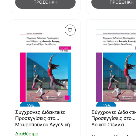
ΠΡΟΣΘΉΚΗ
ΠΡΟΣΘΉΚΗ
-10%
-10%
Σύγχρονες Διδακτικές
Σύγχρονες Διδακτι
Προσεγγίσεις στο
Προσεγγίσεις στο
Μάθημα της Φυσικής
Μάθημα της Φυσικ
Μαυροπούλου Αγγελική
Δούκα Στέλλα
Αγωγής (Α' τόμος)
Αγωγής (Β' τόμος)
,
Διαθέσιμο