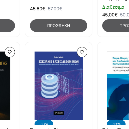
Διαθέσιμο
45,60€
57,00€
45,00€
50,
ΠΡΟΣΘΉΚΗ
ΠΡΟ
-10%
-10%