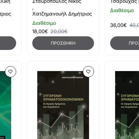
λική
Σταυρόπουλος Νίκος
Τσαρούχας 
,
Διαθέσιμο
τριος
Χατζημανουήλ Δημήτριος
Διαθέσιμο
36,00€
40,
18,00€
20,00€
ΠΡΟΣΘΉΚΗ
ΠΡΟ