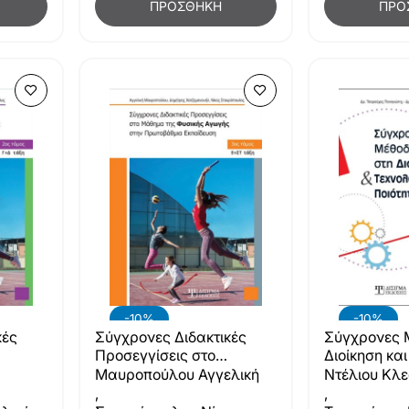
ΠΡΟΣΘΉΚΗ
ΠΡΟ
-10%
-10%
κές
Σύγχρονες Διδακτικές
Σύγχρονες 
Προσεγγίσεις στο
Διοίκηση κα
ής
Μάθημα της Φυσικής
Ποιότητας
Μαυροπούλου Αγγελική
Ντέλιου Κλ
Αγωγής (Γ' τόμος)
,
,