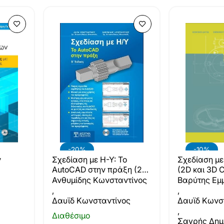
-20%
-10%
Σχεδίαση με Η-Υ: Το
ν
Σχεδίαση με
AutoCAD στην πράξη (2η
(2D και 3D 
έκδοση)
Ανθυμίδης Κωνσταντίνος
Βαρύτης Εμ
,
,
Δαυϊδ Κωνσταντίνος
Δαυϊδ Κωνσ
,
Διαθέσιμο
Σαγρής Δημ