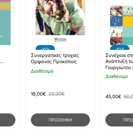
-10%
-10%
Συνεργατικές τροχιές
Συνέχεια στ
Ανάπτυξη τ
Ορφανός Προκόπιος
από το Νηπι
Γουργιώτου
Διαθέσιμο
Δημοτικό
Διαθέσιμο
18,00€
20,00€
45,00€
50,
ΠΡΟΣΘΉΚΗ
ΠΡΟ