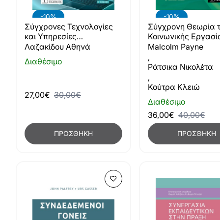
-10%
-10%
Σύγχρονες Τεχνολογίες
Σύγχρονη Θεωρία 
και Υπηρεσίες
Κοινωνικής Εργασί
Πληροφορικής
Λαζακίδου Αθηνά
Malcolm Payne
,
Διαθέσιμο
Ράτσικα Νικολέτα
,
Κούτρα Κλειώ
27,00€
30,00€
Διαθέσιμο
36,00€
40,00€
ΠΡΟΣΘΉΚΗ
ΠΡΟΣΘΉΚΗ