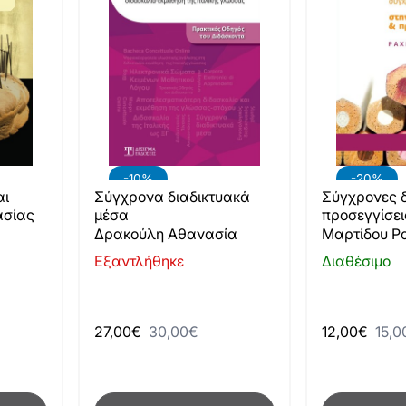
-10%
-20%
αι
Σύγχρονα διαδικτυακά
Σύγχρονες δ
ασίας
μέσα
προσεγγίσει
προσχολική 
α
Δρακούλη Αθανασία
Μαρτίδου Ρ
πρωτοσχολι
Εξαντλήθηκε
Διαθέσιμο
27,00€
30,00€
12,00€
15,0