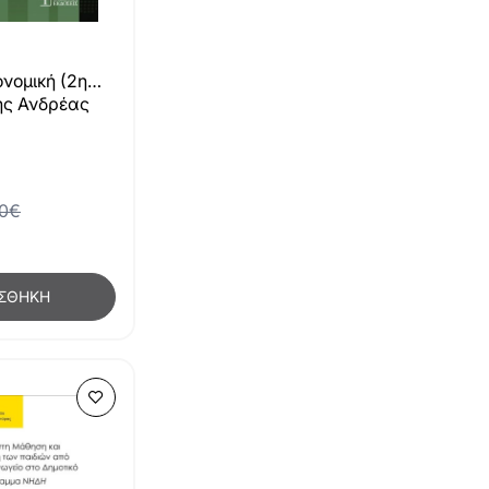
νομική (2η
ς Ανδρέας
00€
ΣΘΉΚΗ