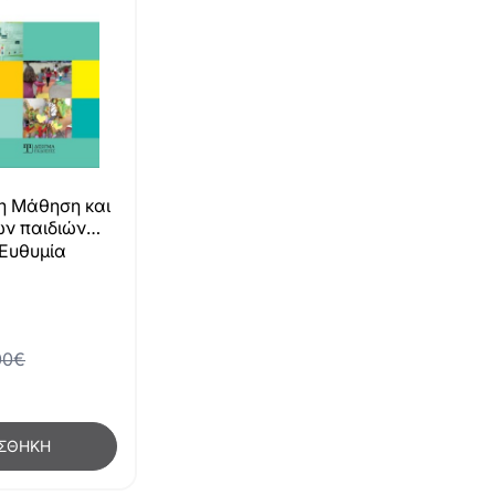
η Μάθηση και
ων παιδιών
αγωγείο στο
 Ευθυμία
00€
ΣΘΉΚΗ