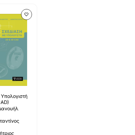
 Υπολογιστή
CAD)
μανουήλ
ταντίνος
ήτριος