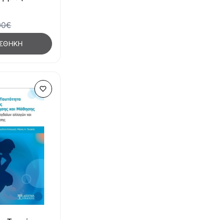
00€
ΣΘΉΚΗ