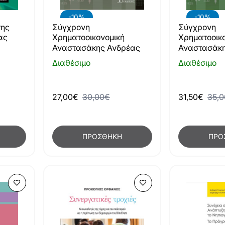
-10%
-10%
της
Σύγχρονη
Σύγχρονη
ας
Χρηματοοικονομική
Χρηματοοικο
έκδοση)
Αναστασάκης Ανδρέας
Αναστασάκη
Διαθέσιμο
Διαθέσιμο
27,00€
30,00€
31,50€
35,
ΠΡΟΣΘΉΚΗ
ΠΡΟ