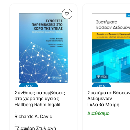
-10%
-10%
Σύνθετες παρεμβάσεις
Συστήματα Βάσεω
στο χώρο της υγείας
Δεδομένων
Hallberg Rahm Ingalill
Γκλαβά Μαίρη
,
Διαθέσιμο
Richards A. David
,
Τζιαφέρη Στυλιανή