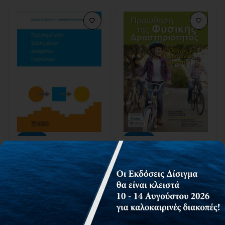
-10%
-33%
Προσομοίωση Συστημάτων
Προώθηση της Φυσικής
Διακριτών Γεγονότων
Δραστηριότητας
Κουϊκόγλου Βασίλειος
Μιχαλοπούλου Μαρία
,
,
Κωνσταντάς Δημήτριος
Τζέτζης Γεώργιος
Διαθέσιμο
Διαθέσιμο
27,00€
30,00€
19,99€
30,00€