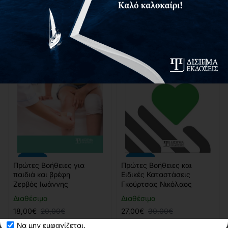
ΠΡΟΣΘΉΚΗ
ΠΡΟΣΘΉΚΗ
-10%
-10%
Πρώτες Βοήθειες για
Πρώτες Βοήθειες και
παιδιά και βρέφη
Ειδικές Καταστάσεις
Ζερβός Ιωάννης
Γκούρτσας Νικόλαος
Διαθέσιμο
Διαθέσιμο
18,00€
20,00€
27,00€
30,00€
Να μην εμφανίζεται.