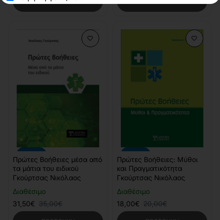
ΠΡΟΣΘΉΚΗ
ΠΡΟΣΘΉΚΗ
-10%
-10%
Πρώτες Βοήθειες μέσα από
Πρώτες Βοήθειες: Μύθοι
τα μάτια του ειδικού
και Πραγματικότητα
Γκούρτσας Νικόλαος
Γκούρτσας Νικόλαος
Διαθέσιμο
Διαθέσιμο
31,50€
35,00€
18,00€
20,00€