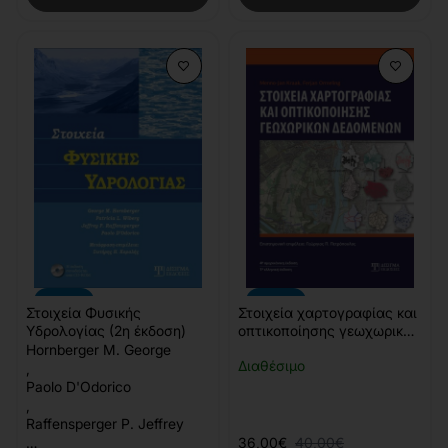
-10%
-10%
Στοιχεία Φυσικής
Στοιχεία χαρτογραφίας και
Υδρολογίας (2η έκδοση)
οπτικοποίησης γεωχωρικών
δεδομένων
Hornberger M. George
Διαθέσιμο
,
Paolo D'Odorico
,
Raffensperger P. Jeffrey
…
36,00€
40,00€