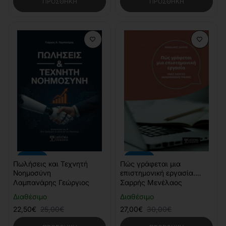
ΠΡΟΣΘΉΚΗ
ΠΡΟΣΘΉΚΗ
-10%
-10%
Πωλήσεις και Τεχνητή
Πώς γράφεται μια
Νοημοσύνη
επιστημονική εργασία.
Ένας οδηγός ακαδημαϊκής
Λαμπανάρης Γεώργιος
Σαρρής Μενέλαος
γραφής
Διαθέσιμο
Διαθέσιμο
22,50€
25,00€
27,00€
30,00€