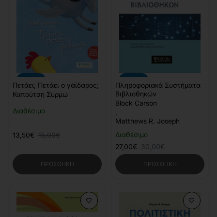
-10%
-10%
Πετάει; Πετάει ο γάϊδαρος;
Πληροφοριακά Συστήματα
Βιβλιοθηκών
Καπούτση Σύρμω
Block Carson
Διαθέσιμο
,
Matthews R. Joseph
Διαθέσιμο
13,50€
15,00€
27,00€
30,00€
ΠΡΟΣΘΉΚΗ
ΠΡΟΣΘΉΚΗ