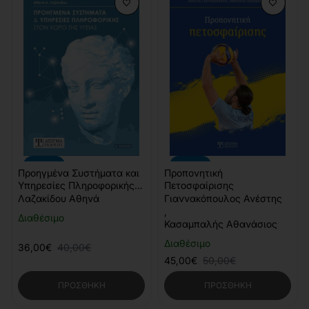
-10%
-10%
Προηγμένα Συστήματα και
Προπονητική
Υπηρεσίες Πληροφορικής
Πετοσφαίρισης
(4η έκδοση)
Λαζακίδου Αθηνά
Γιαννακόπουλος Ανέστης
,
Διαθέσιμο
Κασαμπαλής Αθανάσιος
Διαθέσιμο
36,00€
40,00€
45,00€
50,00€
ΠΡΟΣΘΉΚΗ
ΠΡΟΣΘΉΚΗ