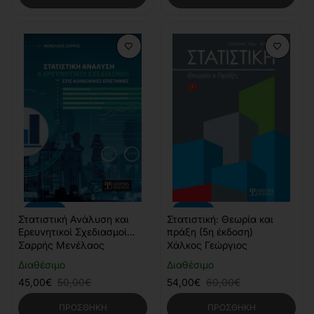
-10%
-10%
Στατιστική Ανάλυση και
Στατιστική: Θεωρία και
Ερευνητικοί Σχεδιασμοί
πράξη (5η έκδοση)
στις Κοινωνικές Επιστήμες
Σαρρής Μενέλαος
Χάλκος Γεώργιος
Διαθέσιμο
Διαθέσιμο
45,00€
50,00€
54,00€
60,00€
ΠΡΟΣΘΉΚΗ
ΠΡΟΣΘΉΚΗ