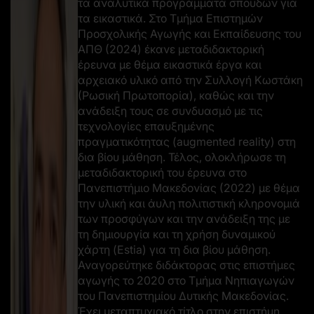
τα αναλυτικά προγράμματα σπουδών για
τα εικαστικά. Στο Τμήμα Επιστημών
Προσχολικής Αγωγής και Εκπαίδευσης του
ΑΠΘ (2024) έκανε μεταδιδακτορική
έρευνα με θέμα εικαστικά έργα και
αρχειακό υλικό από την Συλλογή Κωστάκη
(Ρωσική Πρωτοπορία), καθώς και την
ανάδειξη τους σε συνδυασμό με τις
τεχνολογίες επαυξημένης
πραγματικότητας (augmented reality) στη
δια βίου μάθηση. Τέλος, ολοκλήρωσε τη
μεταδιδακτορική του έρευνα στο
Πανεπιστήμιο Μακεδονίας (2022) με θέμα
την υλική και άυλη πολιτιστική κληρονομιά
των προσφύγων και την ανάδειξη της με
τη δημιουργία και τη χρήση δυναμικού
χάρτη (Estia) για τη δια βίου μάθηση.
Αναγορεύτηκε διδάκτορας στις επιστήμες
αγωγής το 2020 στο Τμήμα Νηπιαγωγών
του Πανεπιστημίου Δυτικής Μακεδονίας.
Έχει μεταπτυχιακό τίτλο στην επιστήμη