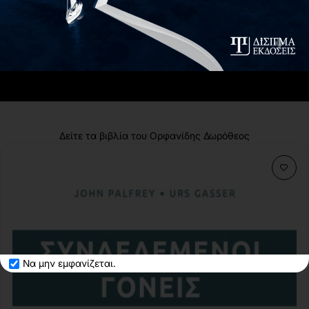
Τεχνών (2000-2006) και υπότροφος
(internship) στο Μουσείο Guggenheim στην
Βενετία (Ιταλίας).
Δείτε τα βιβλία του Ορφανίδης Δωρόθεος
Να μην εμφανίζεται.