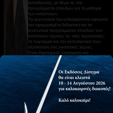
εκπαίδευσης, με θέμα τα νέα
προγράμματα σπουδών για το μάθημα
των εικαστικών.
Τα ερευνητικά του ενδιαφέροντα αφορούν
την εφαρμοσμένη διδακτική και τα
αναλυτικά προγράμματα σπουδών των
εικαστικών τεχνών, τις νέες τεχνολογίες,
τα λογισμικά και την εκπαιδευτική τους
αξιοποίηση στις εικαστικές τέχνες.
Είναι δημιουργός λογισμικού και
εφαρμογών επαυξημένης
πραγματικότητας για τον πολιτισμό και την
εκπαίδευση (δια βίου, τυπική και μη τυπική).
Επιπλέον, είναι δημιουργός της εφαρμογής
για τα μνημεία της Θεσσαλονίκης με τίτλο
Strolling Around Thessaloniki
και του
δυναμικού χάρτη Estia.
Υπήρξε επιστημονικός συνεργάτης στο
Μουσείο Φωτογραφίας Θεσσαλονίκης
(2008-2010), στο Τελλόγλειο Ίδρυμα