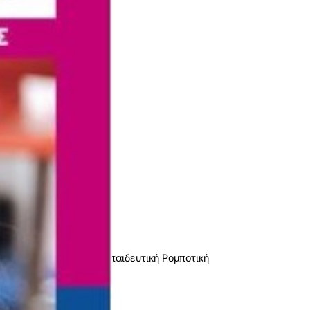
γχρωμο
020
02073039
64
χι
78-618-202-024-1
.54kg
,
,
indstorms EV3
STEM
Εκπαιδευτική Ρομποτική