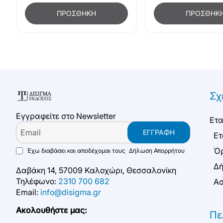
ΠΡΟΣΘΉΚΗ
ΠΡΟΣΘΉΚ
Σχ
Εγγραφείτε στο Newsletter
Ετα
Email
ΕΓΓΡΑΦΉ
Ετ
Όρ
Έχω διαβάσει και αποδέχομαι τους
Δήλωση Απορρήτου
Δή
Δαβάκη 14, 57009 Καλοχώρι, Θεσσαλονίκη
Τηλέφωνο:
2310 700 682
Ασ
Email:
info@disigma.gr
Ακολουθήστε μας:
Πε