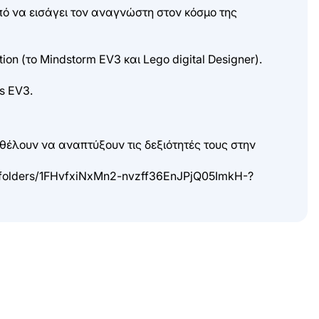
οπό να εισάγει τον αναγνώστη στον κόσμο της
n (το Mindstorm EV3 και Lego digital Designer).
s EV3.
θέλουν να αναπτύξουν τις δεξιότητές τους στην
e/folders/1FHvfxiNxMn2-nvzff36EnJPjQ05ImkH-?