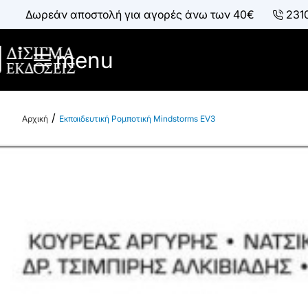
Δωρεάν αποστολή για αγορές άνω των 40€
231
menu
Εκπαιδευτική Ρομποτική Mindstorms EV3
h
o
m
e