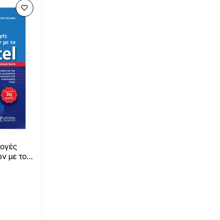
μογές
ν με το