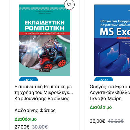
-10%
-10%
Εκπαιδευτική Ρομποτική με
Οδηγός και Εφαρ
τη χρήση του Μικροελεγκτή
Λογιστικών Φύλλω
BBC Micro:bit
MS Excel
Καρβουνιάρης Βασίλειος
Γκλαβά Μαίρη
,
Διαθέσιμο
Λαζαρίνης Φώτιος
Διαθέσιμο
36,00€
40,00€
27,00€
30,00€