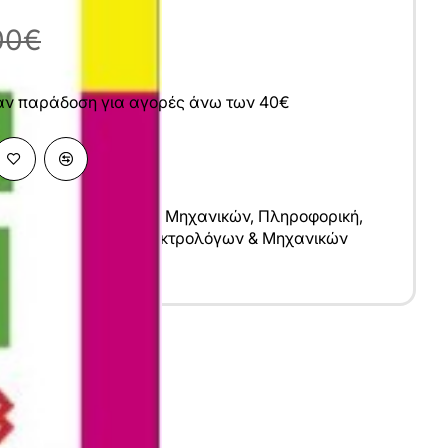
00€
άν παράδοση για αγορές άνω των 40€
 Επιστήμες
,
Επιστήμες Μηχανικών
,
Πληροφορική
,
ικών Μηχανικών
,
Ηλεκτρολόγων & Μηχανικών
υ
λληνικά
1x29 cm