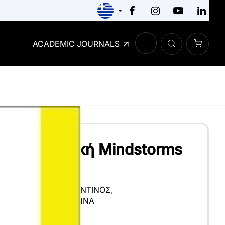
ACADEMIC JOURNALS
ική Ρομποτική Mindstorms
Σ
,
ΝΆΤΣΙΚΑΣ ΚΩΝΣΤΑΝΤΊΝΟΣ
,
ΆΔΗΣ
,
ΦΩΤΙΆΔΟΥ ΙΩΆΝΝΑ