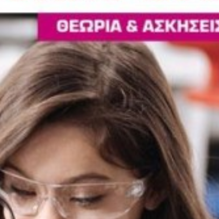
Εσωτερικό Βιβλίου
Έ
Έτος Έκδοσης
2
Κωδικός Ευδόξου
1
Σελίδες
1
Συνοδευτικό Υλικό
Ό
ISBN
9
Βάρος
0
Ετικέτες:
,
Lego Education
M