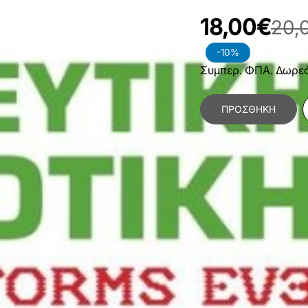
18,00€
20,
-10%
Συμπερ. ΦΠΑ. Δωρε
ΠΡΟΣΘΉΚΗ
Κατηγορίες:
Θετικές
Ρομποτική
,
Ηλεκτρον
Υπολογιστών
Χαρακτηριστικά Βιβλίο
Γλώσσα
Ε
Διαστάσεις
2