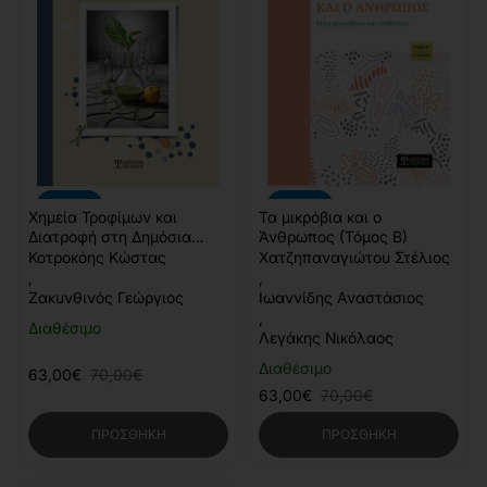
-10%
-10%
Χημεία Τροφίμων και
Τα μικρόβια και ο
Διατροφή στη Δημόσια
Άνθρωπος (Τόμος Β)
Υγεία
Κοτροκόης Κώστας
Χατζηπαναγιώτου Στέλιος
,
,
Ζακυνθινός Γεώργιος
Ιωαννίδης Αναστάσιος
,
Διαθέσιμο
Λεγάκης Νικόλαος
Διαθέσιμο
63,00€
70,00€
63,00€
70,00€
ΠΡΟΣΘΉΚΗ
ΠΡΟΣΘΉΚΗ