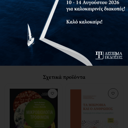
Συγκεκριμένα, εντός του βιβλίου εξετάζονται τα
παρακάτω:
Ο παγκόσμιος πληθυσμός και παραγωγή τροφίμων
Η οικονομία και ασφάλεια τροφίμων
Ο COVID-19 και κίνδυνοι για την ασφάλεια τροφίμων
Η κλιματική αλλαγή και ασφάλεια τροφίμων
Η Salmonella, ασφάλεια τροφίμων και πρακτικές
χειρισμού
Η ασφάλεια τροφίμων στα φρούτα και τα λαχανικά
Η υγιεινή τροφίμων
Σχετικά προϊόντα