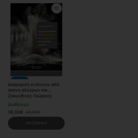
-10%
Διαχείριση κινδύνων από
σκόνη αλεύρων και
υγραέριο (LPG) σε
Ζακυνθινός Γεώργιος
βιομηχανίες τροφίμων
Διαθέσιμο
36,00€
40,00€
ΠΡΟΣΘΉΚΗ