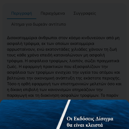
Περιγραφή
Περιεχόμενα
Συγγραφείς
Αίτημα για δωρεάν αντίτυπο
Δισεκατομμύρια άνθρωποι στον κόσμο κινδυνεύουν από μη
ασφαλή τρόφιμα, εκ των οποίων εκατομμύρια
αρρωσταίνουν, ενώ εκατοντάδες χιλιάδες χάνουν τη ζωή
τους κάθε χρόνο επειδή καταναλώνουν μη ασφαλή
τρόφιμα. Η ασφάλεια τροφίμων, λοιπόν, σώζει πραγματικά
ζωές. Η εφαρμογή πρακτικών που εξασφαλίζουν την
ασφάλεια των τροφίμων ενισχύει την υγεία του ατόμου και
βελτιώνει την οικονομική ανάπτυξη της εκάστοτε περιοχής.
Τόσο η ορθή εφαρμογή των επιστημονικών μελετών όσο και
η δίκαιη επιβολή των κανονισμών επηρεάζουν την
παραγωγή και τη διακίνηση ασφαλών τροφίμων. Το παρόν
βιβλίο έχει σκοπό να αναλύσει ένα μέρος του συνόλου των
παραμέτρων που σχετίζονται με την ασφάλεια τροφίμων
και να απαντήσει σε κρίσιμα ερωτήματα και προβλήματα
που πιθανόν να αντιμετωπίσει κάποιος που ασχολείται με
το αντικείμενο αυτό.