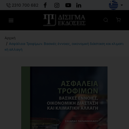
2310 700 682
h
Ασφάλεια Τροφίμων. Βασικές έννοιες, οικονομική διάσταση και κλιματι
o
κή αλλαγή
m
e