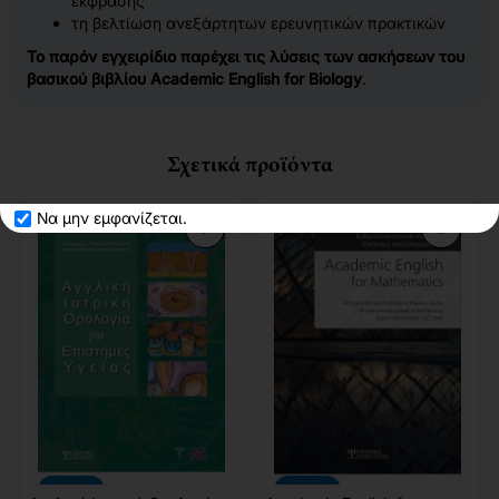
έκφρασης
τη βελτίωση ανεξάρτητων ερευνητικών πρακτικών
Το παρόν εγχειρίδιο παρέχει τις λύσεις των ασκήσεων του
βασικού βιβλίου
Academic English for Biology
.
Σχετικά προϊόντα
Να μην εμφανίζεται.
-10%
-10%