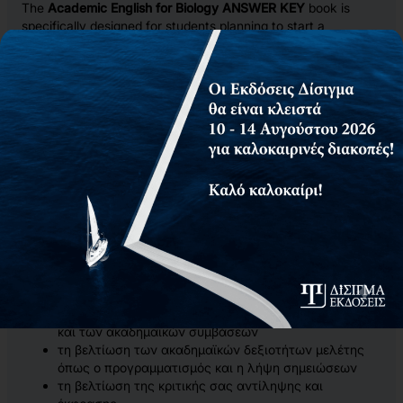
The
Academic English for Biology ANSWER KEY
book is
specifically designed for students planning to start a
University Biology program, which is taught in primarily in
English. The aim of the book is to develop your knowledge of
academic and scientific norms and to improve your skills in
the following areas:
reading and understanding Biology articles
understanding Biology lectures and how to recording
notes of the main topics
τη συγγραφή για διαφορετικά ακροατήρια και
σκοπούς μέσα στον ίδιο κλάδο
την αποτελεσματική συμμετοχή σας σε ακαδημαϊκά
σεμινάρια και συζητήσεις
την προετοιμασία και σχεδιασμό αποτελεσματικών
επιστημονικών παρουσιάσεων
τη βελτίωση του ακαδημαϊκού λεξιλογίου και των
εμφανών χαρακτηριστικών γραμματικής
τη βελτίωση των ακαδημαϊκών δεξιοτήτων γραφής
και των ακαδημαϊκών συμβάσεων
τη βελτίωση των ακαδημαϊκών δεξιοτήτων μελέτης
όπως ο προγραμματισμός και η λήψη σημειώσεων
τη βελτίωση της κριτικής σας αντίληψης και