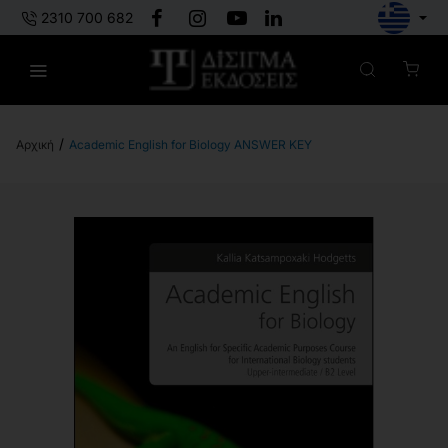
2310 700 682
Academic English for Biology ANSWER KEY
h
o
m
e