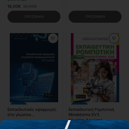
16,00€
20,00€
ΠΡΟΣΘΉΚΗ
ΠΡΟΣΘΉΚΗ
-10%
-10%
Εκπαιδευτικές εφαρμογές
Εκπαιδευτική Ρομποτική
στη γλώσσα
Mindstorms EV3
προγραμματισμού Python
Κουρέας Αργύρης
Διαθέσιμο
,