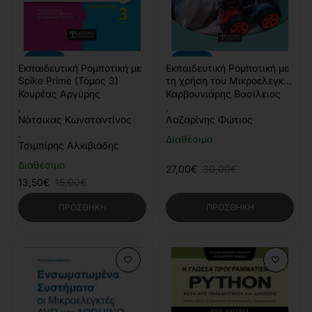
-10%
-10%
Εκπαιδευτική Ρομποτική με
Εκπαιδευτική Ρομποτική με
Spike Prime (Τόμος 3)
τη χρήση του Μικροελεγκτή
BBC Micro:bit
Κουρέας Αργύρης
Καρβουνιάρης Βασίλειος
,
,
Νάτσικας Κωνσταντίνος
Λαζαρίνης Φώτιος
,
Διαθέσιμο
Τσιμπίρης Αλκιβιάδης
Διαθέσιμο
27,00€
30,00€
13,50€
15,00€
ΠΡΟΣΘΉΚΗ
ΠΡΟΣΘΉΚΗ