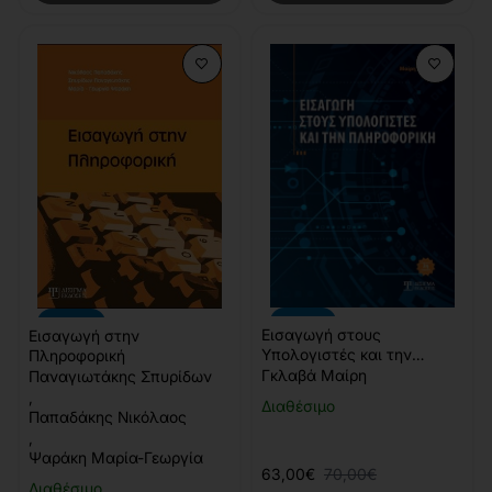
-10%
-20%
Εισαγωγή στους
Εισαγωγή στην
Υπολογιστές και την
Πληροφορική
Πληροφορική (2η έκδοση)
Γκλαβά Μαίρη
Παναγιωτάκης Σπυρίδων
,
Διαθέσιμο
Παπαδάκης Νικόλαος
,
Ψαράκη Μαρία-Γεωργία
63,00€
70,00€
Διαθέσιμο