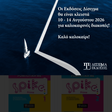
Νάτσικας Κωνσταντίνος
,
Τσιμπίρης Αλκιβιάδης
45,00€
50,00€
…
Διαθέσιμο
18,00€
20,00€
ΠΡΟΣΘΉΚΗ
ΠΡΟΣΘΉΚΗ