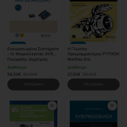
-10%
-10%
Ενσωματωμένα Συστήματα
Η Γλώσσα
- Οι Μικροελεγκτές AVR
Προγραμματισμού PYTHON
και ARDUINO (3η Έκδοση)
Πογαρίδης Δημήτριος
Matthes Eric
Διαθέσιμο
Διαθέσιμο
54,00€
60,00€
27,00€
30,00€
ΠΡΟΣΘΉΚΗ
ΠΡΟΣΘΉΚΗ