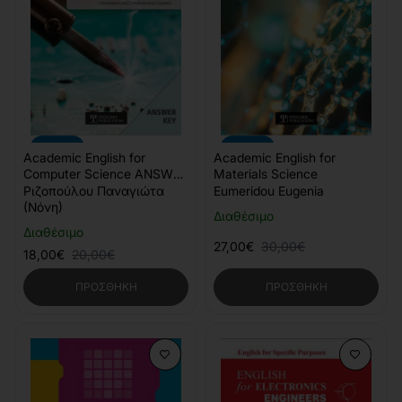
-10%
-10%
Academic English for
Academic English for
Computer Science ANSWER
Materials Science
KEY
Ριζοπούλου Παναγιώτα
Eumeridou Eugenia
(Νόνη)
Διαθέσιμο
Διαθέσιμο
27,00€
30,00€
18,00€
20,00€
ΠΡΟΣΘΉΚΗ
ΠΡΟΣΘΉΚΗ