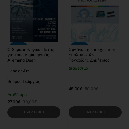
-10%
-10%
Ο Σημασιολογικός Ιστός
Οργάνωση και Σχεδίαση
για τους Δημιουργούς
Υπολογιστών
Οντολογιών
Allemang Dean
Πογαρίδης Δημήτριος
,
Διαθέσιμο
Hendler Jim
,
Βούρος Γεώργιος
…
45,00€
50,00€
Διαθέσιμο
27,00€
30,00€
ΠΡΟΣΘΉΚΗ
ΠΡΟΣΘΉΚΗ