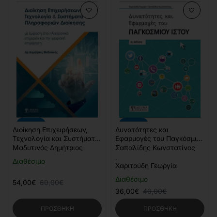
-10%
-10%
Διοίκηση Επιχειρήσεων,
Δυνατότητες και
Τεχνολογία και Συστήματα
Εφαρμογές του Παγκόσμιου
Πληροφοριών Διοίκησης
Ιστού - 2η έκδοση
Μαδυτινός Δημήτριος
Σαπαλίδης Κωνστατίνος
,
Διαθέσιμο
Χαριτούδη Γεωργία
Διαθέσιμο
54,00€
60,00€
36,00€
40,00€
ΠΡΟΣΘΉΚΗ
ΠΡΟΣΘΉΚΗ